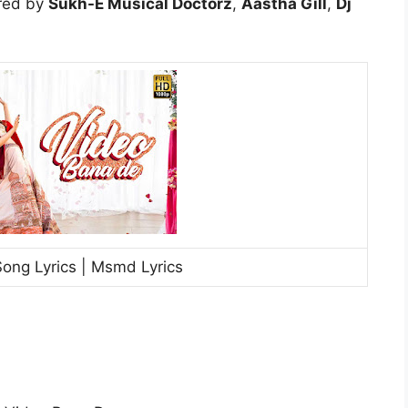
rred by
Sukh-E Musical Doctorz
,
Aastha Gill
,
Dj
ong Lyrics | Msmd Lyrics