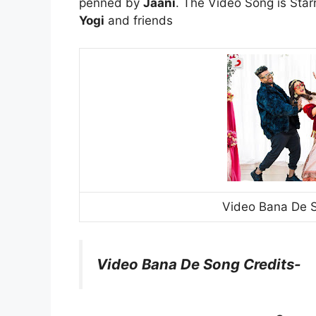
penned by
Jaani
. The Video Song is Sta
Yogi
and friends
Video Bana De S
Video Bana De Song Credits-