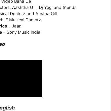
 Video Bana De
orz, Aashtha Gill, Dj Yogi and friends
ical Doctorz and Aastha Gill
h-E Musical Doctorz
rics
– Jaani
e
– Sony Music India
eo
nglish