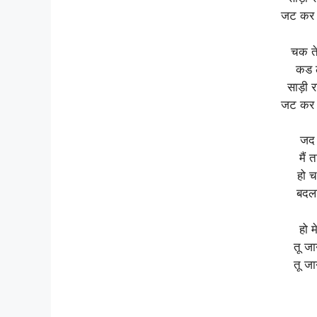
जट कर त
चक तेर
कड ल
साड़ी र
जट कर त
जद म
मैं 
हो च
बदला
हो म
तू जा
तू जा