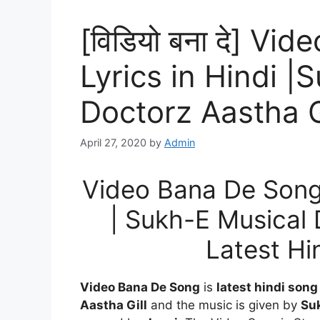
[विडियो बना दे] V
Lyrics in Hindi |
Doctorz Aastha Gi
April 27, 2020
by
Admin
Video Bana De Song 
| Sukh-E Musical 
Latest Hi
Video Bana De Song
is
latest hindi son
Aastha Gill
and the music is given by
Suk