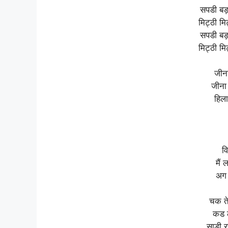
सपडी बड़ा
मिट्ठी मि
सपडी बड़ा
मिट्ठी मि
जीन
जीना 
हिला
वि
मैं
अग 
चक तेर
कड ल
साड़ी र