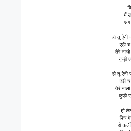
वि
मैं
अग 
हो तू ऐनी 
एड़ी च
तेरे नालो
कुड़ी ए
हो तू ऐनी 
एड़ी च
तेरे नालो
कुड़ी ए
हो ले
फिर म
हो कर्ल